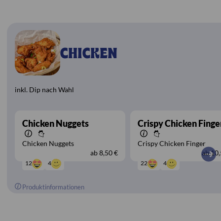
CHICKEN
inkl. Dip nach Wahl
Chicken Nuggets
Crispy Chicken Finge
Chicken Nuggets
Crispy Chicken Finger
ab
8,50 €
ab
10,
4
4
12
22
Produktinformationen