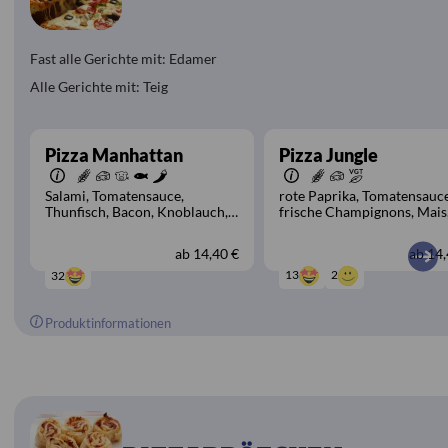
Fast alle Gerichte mit: Edamer
Alle Gerichte mit: Teig
Pizza Manhattan
Pizza Jungle
Salami
Tomatensauce
rote Paprika
Tomatensauc
Thunfisch
Bacon
Knoblauch
frische Champignons
Mais
Hirtenkäse
Basilikum
Chili
Brokkoli
Zwiebeln
Zwiebeln
ab
14,40 €
ab
14,
2
13
32
Produktinformationen