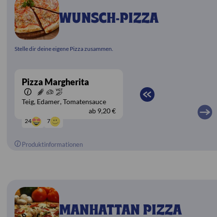
WUNSCH-PIZZA
Stelle dir deine eigene Pizza zusammen.
Pizza Margherita
Teig
Edamer
Tomatensauce
ab
9,20 €
7
24
Produktinformationen
MANHATTAN PIZZA