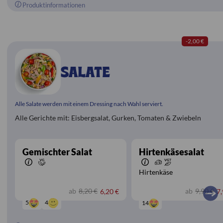
Produktinformationen
-2,00 €
SALATE
Alle Salate werden mit einem Dressing nach Wahl serviert.
Alle Gerichte mit: Eisbergsalat, Gurken, Tomaten & Zwiebeln
Gemischter Salat
Hirtenkäsesalat
Hirtenkäse
ab
8,20 €
ab
9,90 €
6,20 €
7,
4
5
14