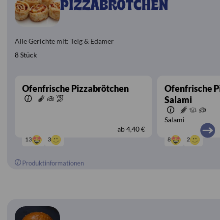
PIZZABRÖTCHEN
Alle Gerichte mit: Teig & Edamer
8 Stück
Ofenfrische Pizzabrötchen
Ofenfrische P
Salami
Salami
ab
4,40 €
3
2
13
8
Produktinformationen