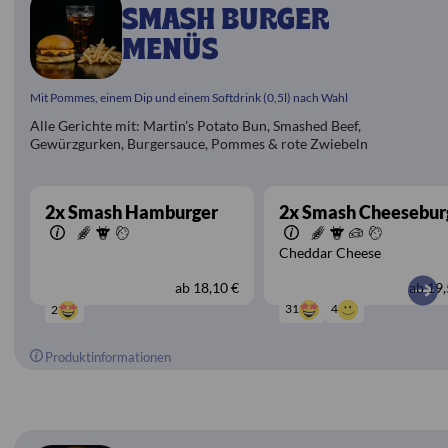
SMASH BURGER
MENÜS
Mit Pommes, einem Dip und einem Softdrink (0,5l) nach Wahl
Alle Gerichte mit: Martin's Potato Bun, Smashed Beef,
Gewürzgurken, Burgersauce, Pommes & rote Zwiebeln
2x Smash Hamburger
2x Smash Cheesebur
Cheddar Cheese
ab
18,10 €
ab
19,
4
31
2
Produktinformationen