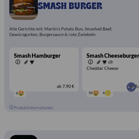
SMASH BURGER
Alle Gerichte mit: Martin's Potato Bun, Smashed Beef,
Gewürzgurken, Burgersauce & rote Zwiebeln
Smash Hamburger
Smash Cheeseburge
Cheddar Cheese
ab
7,90 €
ab
8,
6
36
6
Produktinformationen