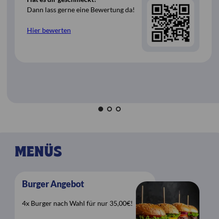
Dann lass gerne eine Bewertung da!
Hier bewerten
MENÜS
Burger Angebot
G
4x Burger nach Wahl für nur 35,00€!
1x
1x