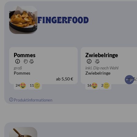
FINGERFOOD
Pommes
Zwiebelringe
groß
inkl. Dip nach Wahl
Pommes
Zwiebelringe
ab
5,50 €
ab
5,
11
2
24
16
Produktinformationen