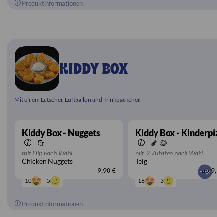
Produktinformationen
KIDDY BOX
Mit einem Lutscher, Luftballon und Trinkpäckchen
Kiddy Box - Nuggets
Kiddy Box - Kinderpi
mit Dip nach Wahl
mit 2 Zutaten nach Wahl
Chicken Nuggets
Teig
9,90 €
ab
9,
5
3
10
16
Produktinformationen