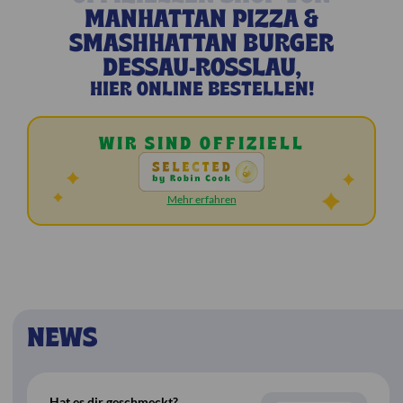
MANHATTAN PIZZA &
SMASHHATTAN BURGER
DESSAU-ROSSLAU,
HIER ONLINE BESTELLEN!
WIR SIND OFFIZIELL
Mehr erfahren
Speisekarte
NEWS
Hat es dir geschmeckt?