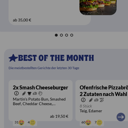
W
ab 35,00 €
ab
BEST OF THE MONTH
Die meistbestellten Gerichte der letzten 30 Tage
2x Smash Cheeseburger
Ofenfrische Pizzabr
2 Zutaten nach Wahl
Martin's Potato Bun
Smashed
Beef
Cheddar Cheese
8 Stück
Gewürzgurken
Burgersauce
Teig
Edamer
Pommes
rote Zwiebeln
ab
19,50 €
4
7
31
60