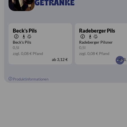
GETRÄNKE
Beck's Pils
Radeberger Pils
Beck's Pils
Radeberger Pilsner
0,5l
0,5l
zzgl. 0,08 € Pfand
zzgl. 0,08 € Pfand
ab
3,12 €
ab
3,
Produktinformationen